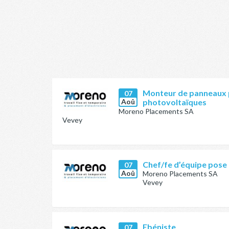
Monteur de panneaux 
07
Aoû
photovoltaïques
Moreno Placements SA
Vevey
Chef/fe d’équipe pose
07
Aoû
Moreno Placements SA
Vevey
Ebéniste
07