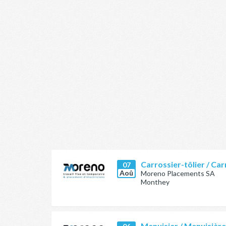
Carrossier-tôlier / Car
07
Aoû
Moreno Placements SA
Monthey
Menuisier / Menuisièr