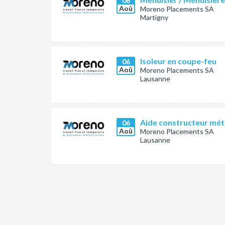
06
Aoû
Moreno Placements SA
Martigny
Isoleur en coupe-feu
06
Aoû
Moreno Placements SA
Lausanne
Aide constructeur méta
06
Aoû
Moreno Placements SA
Lausanne