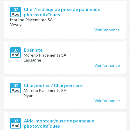
Chef/fe d’équipe pose de panneaux
07
Aoû
photovoltaïques
Moreno Placements SA
Vevey
Voir l'annonce
Ebéniste
07
Aoû
Moreno Placements SA
Lausanne
Voir l'annonce
Charpentier / Charpentière
07
Aoû
Moreno Placements SA
Nyon
Voir l'annonce
Aide-monteur/euse de panneaux
07
Aoû
photovoltaïques