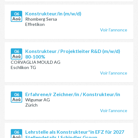
Konstrukteur/in (m/w/d)
06
Aoû
Rhomberg Sersa
Effretikon
Voir l'annonce
Konstrukteur / Projektleiter R&D (m/w/d)
06
Aoû
80-100%
CORVAGLIA MOULD AG
Eschlikon TG
Voir l'annonce
Erfahrene/r Zeichner/in / Konstrukteur/in
06
Aoû
Wigumar AG
Zürich
Voir l'annonce
Lehrstelle als Konstrukteur*in EFZ für 2027
06
Aoû
Stellendetails | Schindler Group