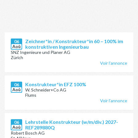
Zeichner*in / Konstrukteur*in 60 – 100% im
06
Aoû
konstruktiven Ingenieurbau
SNZ Ingenieure und Planer AG
Zürich
Voir l'annonce
Konstrukteur*in EFZ 100%
06
Aoû
W. Schneider+Co AG
Flums
Voir l'annonce
Lehrstelle Konstrukteur (w/m/div.) 2027-
06
Aoû
REF289880Q
Robert Bosch AG