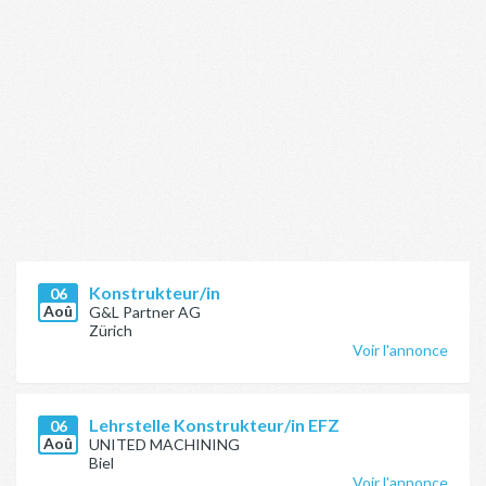
Konstrukteur/in
06
Aoû
G&L Partner AG
Zürich
Voir l'annonce
Lehrstelle Konstrukteur/in EFZ
06
Aoû
UNITED MACHINING
Biel
Voir l'annonce