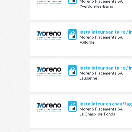
Jul
Moreno Placements SA
Yverdon-les-Bains
Installateur sanitaire / I
26
Jul
Moreno Placements SA
Vallorbe
Installateur sanitaire / I
26
Jul
Moreno Placements SA
Lausanne
Installateur en chauffag
22
Jul
Moreno Placements SA
La Chaux-de-Fonds