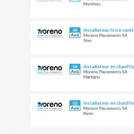
Monthey
Installateur/trice sani
04
Aoû
Moreno Placements SA
Sion
Installateur en chauffa
04
Aoû
Moreno Placements SA
Martigny
Installateur en chauffa
02
Aoû
Moreno Placements SA
Nyon