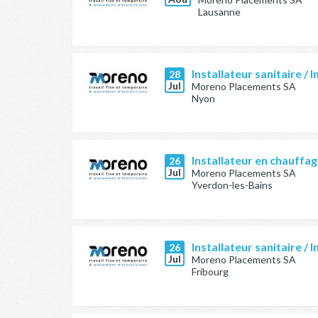
Lausanne
Installateur sanitaire / I
28
Jul
Moreno Placements SA
Nyon
Installateur en chauffag
26
Jul
Moreno Placements SA
Yverdon-les-Bains
Installateur sanitaire / I
26
Jul
Moreno Placements SA
Fribourg