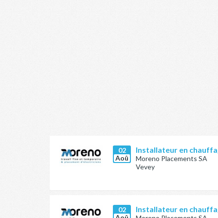
Installateur en chauffa
02
Aoû
Moreno Placements SA
Vevey
Installateur en chauffa
02
Aoû
Moreno Placements SA