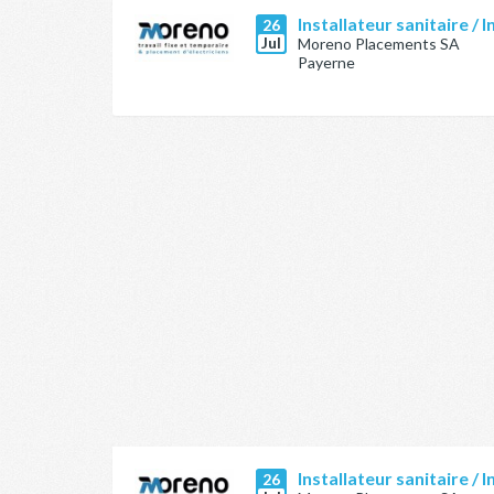
Installateur sanitaire / I
26
Jul
Moreno Placements SA
Payerne
Installateur sanitaire / I
26