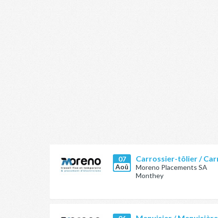
Carrossier-tôlier / Car
07
Aoû
Moreno Placements SA
Monthey
Menuisier / Menuisièr