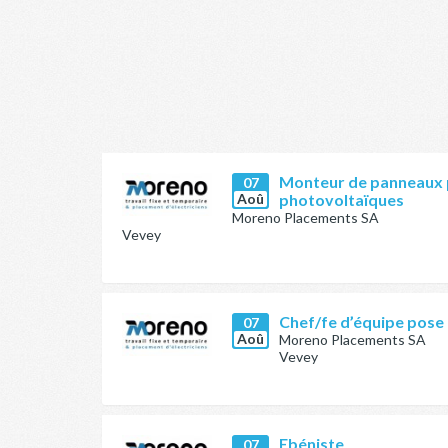
Monteur de panneaux 
07
Aoû
photovoltaïques
Moreno Placements SA
Vevey
Chef/fe d’équipe pose
07
Aoû
Moreno Placements SA
Vevey
Ebéniste
07