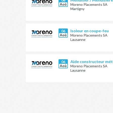
06
Aoû
Moreno Placements SA
Martigny
Isoleur en coupe-feu
06
Aoû
Moreno Placements SA
Lausanne
Aide constructeur méta
06
Aoû
Moreno Placements SA
Lausanne