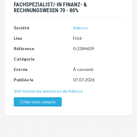
FACHSPEZIALIST/-IN FINANZ- &
RECHNUNGSWESEN 70 - 80%
Société
Adecco
Lieu
Frick
Référence
0-2384639
Catégorie
Entrée
À convenir
Publiée le
07.07.2026
Voir toutes les annonces de Adecco
Créer mon compte