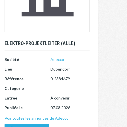
ELEKTRO-PROJEKTLEITER (ALLE)
Société
Adecco
Lieu
Dübendorf
Référence
0-2384679
Catégorie
Entrée
À convenir
Publiée le
07.08.2026
Voir toutes les annonces de Adecco