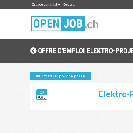
Espace candidat
Deutsch
.ch
OFFRE D'EMPLOI ELEKTRO-PROJE
Postuler pour ce poste
Elektro-P
07
Aoû