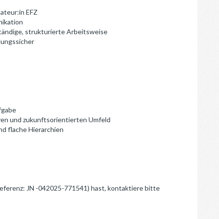
lateur:in EFZ
nikation
ändige, strukturierte Arbeitsweise
lungssicher
ufgabe
ven und zukunftsorientierten Umfeld
nd flache Hierarchien
Referenz: JN -042025-771541) hast, kontaktiere bitte