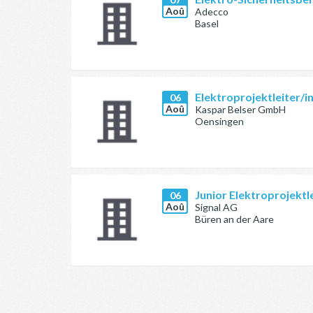
Aoû
Adecco
Basel
Elektroprojektleiter/i
06
Aoû
Kaspar Belser GmbH
Oensingen
Junior Elektroprojektl
06
Aoû
Signal AG
Büren an der Aare