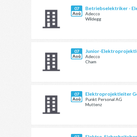
Betriebselektriker - E
07
Aoû
Adecco
Wildegg
Junior-Elektroprojektl
07
Aoû
Adecco
Cham
Elektroprojektleiter 
07
Aoû
Punkt Personal AG
Muttenz
Elektro-Sicherheitsbe
07