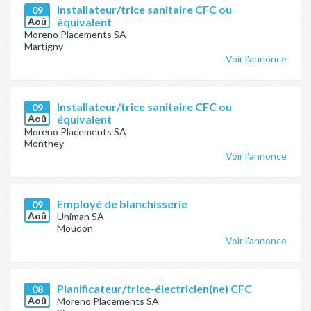
Installateur/trice sanitaire CFC ou
09
Aoû
équivalent
Moreno Placements SA
Martigny
Voir l'annonce
Installateur/trice sanitaire CFC ou
09
Aoû
équivalent
Moreno Placements SA
Monthey
Voir l'annonce
Employé de blanchisserie
09
Aoû
Uniman SA
Moudon
Voir l'annonce
Planificateur/trice-électricien(ne) CFC
08
Aoû
Moreno Placements SA