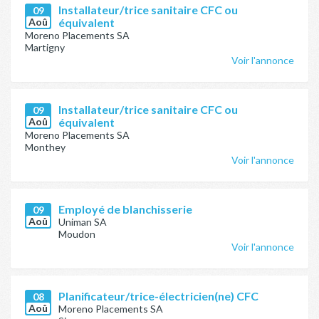
Installateur/trice sanitaire CFC ou
09
Aoû
équivalent
Moreno Placements SA
Martigny
Voir l'annonce
Installateur/trice sanitaire CFC ou
09
Aoû
équivalent
Moreno Placements SA
Monthey
Voir l'annonce
Employé de blanchisserie
09
Aoû
Uniman SA
Moudon
Voir l'annonce
Planificateur/trice-électricien(ne) CFC
08
Aoû
Moreno Placements SA