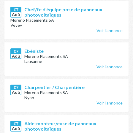
Chef/fe d’équipe pose de panneaux
07
Aoû
photovoltaïques
Moreno Placements SA
Vevey
Voir l'annonce
Ebéniste
07
Aoû
Moreno Placements SA
Lausanne
Voir l'annonce
Charpentier / Charpentière
07
Aoû
Moreno Placements SA
Nyon
Voir l'annonce
Aide-monteur/euse de panneaux
07
Aoû
photovoltaïques