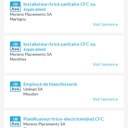
Installateur/trice sanitaire CFC ou
09
Aoû
équivalent
Moreno Placements SA
Martigny
Voir l'annonce
Installateur/trice sanitaire CFC ou
09
Aoû
équivalent
Moreno Placements SA
Monthey
Voir l'annonce
Employé de blanchisserie
09
Aoû
Uniman SA
Moudon
Voir l'annonce
Planificateur/trice-électricien(ne) CFC
08
Aoû
Moreno Placements SA