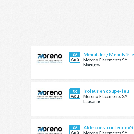
Menuisier / Menuisièr
06
Aoû
Moreno Placements SA
Martigny
Isoleur en coupe-feu
06
Aoû
Moreno Placements SA
Lausanne
Aide constructeur méta
06
Aoû
Moreno Placements SA