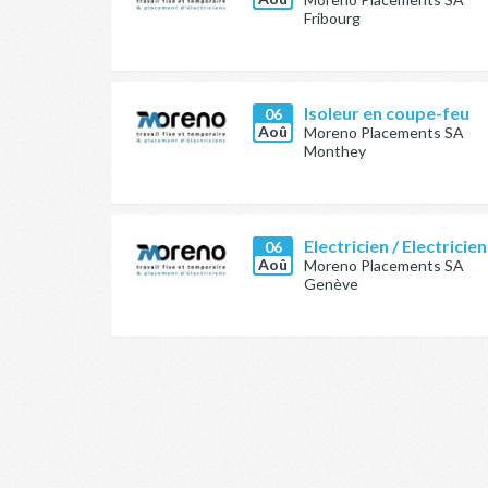
Fribourg
Isoleur en coupe-feu
06
Aoû
Moreno Placements SA
Monthey
Electricien / Electricie
06
Aoû
Moreno Placements SA
Genève