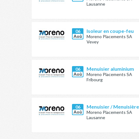
Lausanne
Isoleur en coupe-feu
06
Aoû
Moreno Placements SA
Vevey
Menuisier aluminium
06
Aoû
Moreno Placements SA
Fribourg
Menuisier / Menuisièr
06
Aoû
Moreno Placements SA
Lausanne