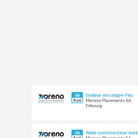
Isoleur en coupe-feu
06
Aoû
Moreno Placements SA
Fribourg
Aide constructeur méta
06
Aoû
Moreno Placements SA