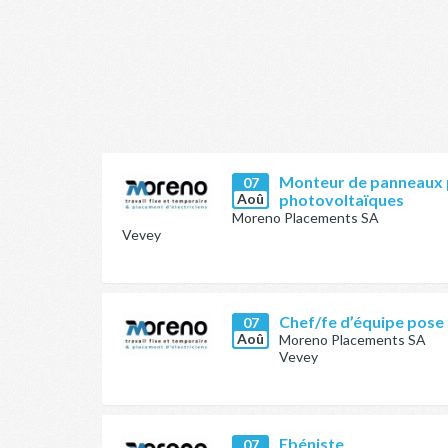
Monteur de panneaux 
07
Aoû
photovoltaïques
Moreno Placements SA
Vevey
Chef/fe d’équipe pose
07
Aoû
Moreno Placements SA
Vevey
Ebéniste
07