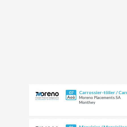
Carrossier-tôlier / Car
07
Aoû
Moreno Placements SA
Monthey
Menuisier / Menuisièr