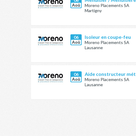
06
Aoû
Moreno Placements SA
Martigny
Isoleur en coupe-feu
06
Aoû
Moreno Placements SA
Lausanne
Aide constructeur méta
06
Aoû
Moreno Placements SA
Lausanne