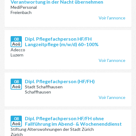
Verantwortung in der Nacht übernehmen
MediPersonal
Freienbach
Voir l'annonce
Dipl. Pflegefachperson HF/FH
08
Aoû
Langzeitpflege (m/w/d) 60–100%
Adecco
Luzern
Voir l'annonce
Dipl. Pflegefachperson (HF/FH)
08
Aoû
Stadt Schaffhausen
Schaffhausen
Voir l'annonce
Dipl. Pflegefachperson HF/FH ohne
08
Aoû
Fallführung im Abend- & Wochenenddienst
Stiftung Alterswohnungen der Stadt Zürich
Zürich