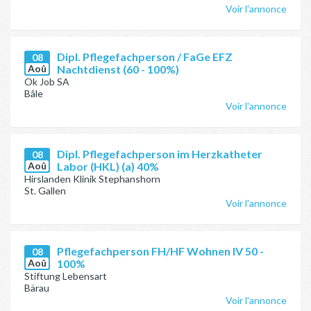
Voir l'annonce
Dipl. Pflegefachperson / FaGe EFZ
08
Aoû
Nachtdienst (60 - 100%)
Ok Job SA
Bâle
Voir l'annonce
Dipl. Pflegefachperson im Herzkatheter
08
Aoû
Labor (HKL) (a) 40%
Hirslanden Klinik Stephanshorn
St. Gallen
Voir l'annonce
Pflegefachperson FH/HF Wohnen IV 50 -
08
Aoû
100%
Stiftung Lebensart
Bärau
Voir l'annonce