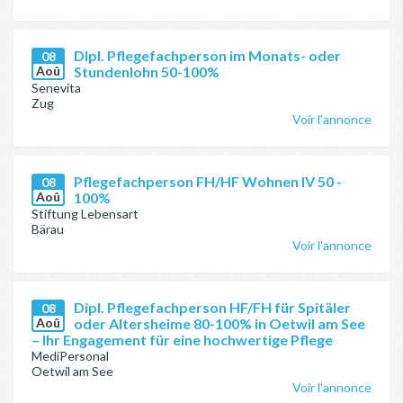
DIpl. Pflegefachperson im Monats- oder
08
Aoû
Stundenlohn 50-100%
Senevita
Zug
Voir l'annonce
Pflegefachperson FH/HF Wohnen IV 50 -
08
Aoû
100%
Stiftung Lebensart
Bärau
Voir l'annonce
Dipl. Pflegefachperson HF/FH für Spitäler
08
Aoû
oder Altersheime 80-100% in Oetwil am See
– Ihr Engagement für eine hochwertige Pflege
MediPersonal
Oetwil am See
Voir l'annonce