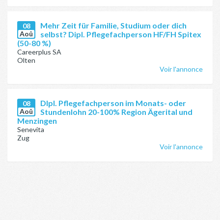
Mehr Zeit für Familie, Studium oder dich
08
Aoû
selbst? Dipl. Pflegefachperson HF/FH Spitex
(50-80 %)
Careerplus SA
Olten
Voir l'annonce
DIpl. Pflegefachperson im Monats- oder
08
Aoû
Stundenlohn 20-100% Region Ägerital und
Menzingen
Senevita
Zug
Voir l'annonce