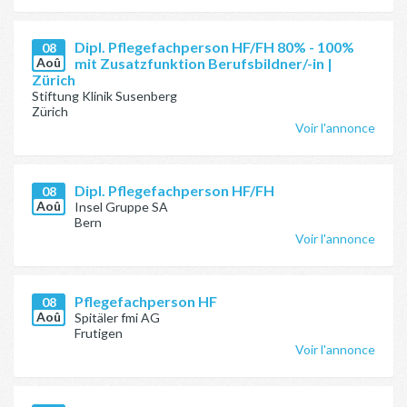
Dipl. Pflegefachperson HF/FH 80% - 100%
08
Aoû
mit Zusatzfunktion Berufsbildner/-in |
Zürich
Stiftung Klinik Susenberg
Zürich
Voir l'annonce
Dipl. Pflegefachperson HF/FH
08
Aoû
Insel Gruppe SA
Bern
Voir l'annonce
Pflegefachperson HF
08
Aoû
Spitäler fmi AG
Frutigen
Voir l'annonce