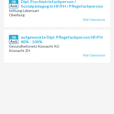
Dipl. Psychiatriefachperson /
08
Aoû
Sozialpädagog:in HF/FH / Pflegefachperson
Stiftung Lebensart
Oberburg
Voir l'annonce
aufgeweckte Dipl. Pflegefachperson HF/FH
08
Aoû
80% - 100%
Gesundheitsnetz Küsnacht AG
Küsnacht ZH
Voir l'annonce