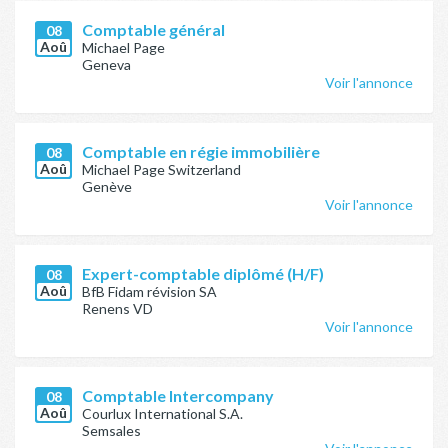
Comptable général
08
Aoû
Michael Page
Geneva
Voir l'annonce
Comptable en régie immobilière
08
Aoû
Michael Page Switzerland
Genève
Voir l'annonce
Expert-comptable diplômé (H/F)
08
Aoû
BfB Fidam révision SA
Renens VD
Voir l'annonce
Comptable Intercompany
08
Aoû
Courlux International S.A.
Semsales