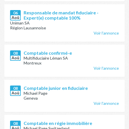
Responsable de mandat fiduciaire -
06
Aoû
Expert(e) comptable 100%
Uniman SA
Région Lausannoise
Voir l'annonce
Comptable confirmé-e
08
Aoû
Multifiduciaire Léman SA
Montreux
Voir l'annonce
Comptable junior en fiduciaire
08
Aoû
Michael Page
Geneva
Voir l'annonce
Comptable en régie immobilière
08
Aoû
Michael Page Switzerland