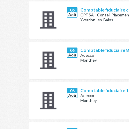
Comptable fiduciaire 
06
Aoû
CPF SA - Conseil Placemen
Yverdon-les-Bains
Comptable fiduciaire 
06
Aoû
Adecco
Monthey
Comptable fiduciaire 
06
Aoû
Adecco
Monthey