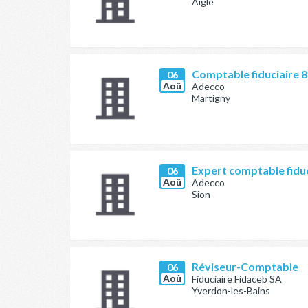
Aigle
Comptable fiduciaire 
06
Aoû
Adecco
Martigny
Expert comptable fidu
06
Aoû
Adecco
Sion
Réviseur-Comptable
06
Aoû
Fiduciaire Fidaceb SA
Yverdon-les-Bains