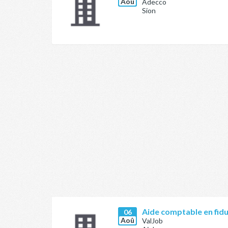
Aoû
Adecco
Sion
Aide comptable en fidu
06
Aoû
ValJob