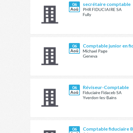
secrétaire comptable
06
Aoû
PHR FIDUCIAIRE SA
Fully
Comptable junior en fi
06
Aoû
Michael Page
Geneva
Réviseur-Comptable
06
Aoû
Fiduciaire Fidaceb SA
Yverdon-les-Bains
Comptable fiduciaire 
06