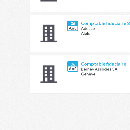
Comptable fiduciaire 
06
Aoû
Adecco
Aigle
Comptable fiduciaire
06
Aoû
Berney Associés SA
Genève