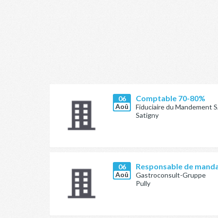
Comptable 70-80%
06
Aoû
Fiduciaire du Mandement 
Satigny
Responsable de mandat
06
Aoû
Gastroconsult-Gruppe
Pully