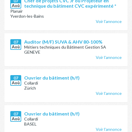
Chef de projets CVC Jr ou Projeteur en
07
Aoû
technique du bâtiment CVC expérimenté *
Planair
Yverdon-les-Bains
Voir l'annonce
Auditor (M/F) SUVA & AHV 80-100%
07
Aoû
Métiers techniques du Bâtiment Gestion SA
GENEVE
Voir l'annonce
Ouvrier du bâtiment (h/f)
07
Aoû
Collardi
Zürich
Voir l'annonce
Ouvrier du bâtiment (h/f)
07
Aoû
Collardi
BASEL
Voir l'annonce