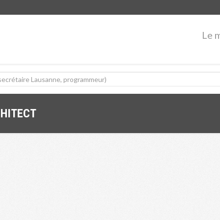
Le 
CHITECT