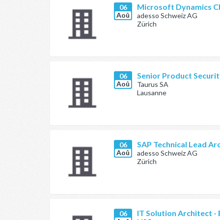
Microsoft Dynamics CR
06
Aoû
adesso Schweiz AG
Zürich
Senior Product Securit
06
Aoû
Taurus SA
Lausanne
SAP Technical Lead Arc
06
Aoû
adesso Schweiz AG
Zürich
IT Solution Architect -
06