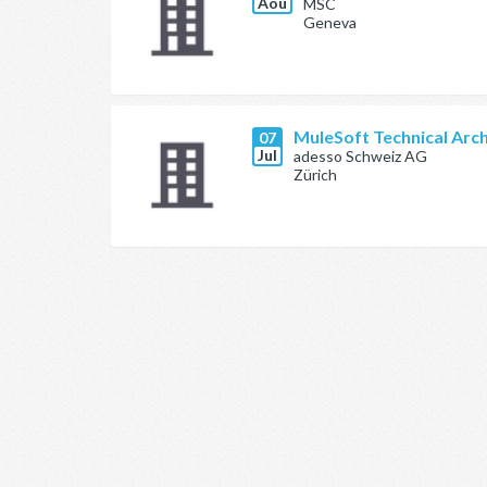
Aoû
MSC
Geneva
MuleSoft Technical Archi
07
Jul
adesso Schweiz AG
Zürich