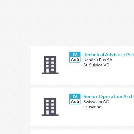
Technical Advisor / Pri
06
Aoû
Kandou Bus SA
St-Sulpice VD
Senior Operation Arch
06
Aoû
Swisscom AG
Lausanne