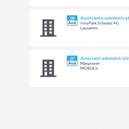
Assistante administra
08
Aoû
InnoPark Schweiz AG
Lausanne
Assistant administrati
07
Aoû
Manpower
MORGES