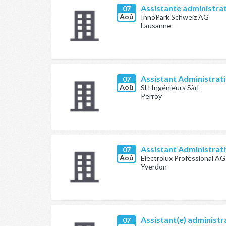
Assistante administra
07
Aoû
InnoPark Schweiz AG
Lausanne
Assistant Administrati
07
Aoû
SH Ingénieurs Sàrl
Perroy
Assistant Administrat
07
Aoû
Electrolux Professional AG
Yverdon
Assistant(e) administra
07