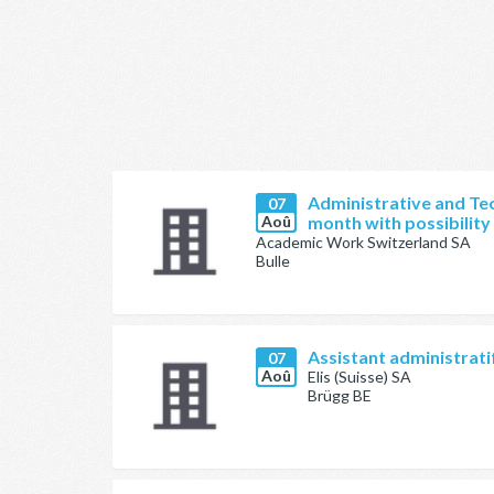
Administrative and Tec
07
Aoû
month with possibility
Academic Work Switzerland SA
Bulle
Assistant administratif
07
Aoû
Elis (Suisse) SA
Brügg BE