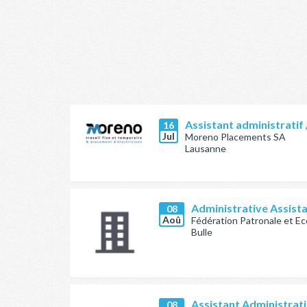
Assistant administratif 
16
Jul
Moreno Placements SA
Lausanne
Administrative Assist
08
Aoû
Fédération Patronale et E
Bulle
Assistant Administrati
08