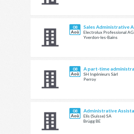
Sales Administrative A
08
Aoû
Electrolux Professional AG
Yverdon-les-Bains
A part-time administra
08
Aoû
SH Ingénieurs Sàrl
Perroy
Administrative Assist
08
Aoû
Elis (Suisse) SA
Brügg BE