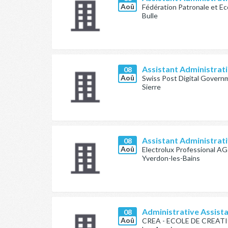
Aoû
Fédération Patronale et E
Bulle
Assistant Administrati
08
Aoû
Swiss Post Digital Gover
Sierre
Assistant Administrat
08
Aoû
Electrolux Professional AG
Yverdon-les-Bains
Administrative Assist
08
Aoû
CREA - ECOLE DE CREA